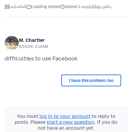
பயர்பாக்ஸ்
Loading speed
asked 1 மாதத்திற்கு முன்பு
M. Chartier
6/14/26, 3:13 AM
I have this problem, too
You must
log in to your account
to reply to
posts. Please
start a new question
, if you do
not have an account yet.