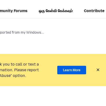
munity Forums
ஒரு கேள்வி கேக்கவும்
Contribute
mported from my Windows...
 you to call or text a
mation. Please report
Learn More
Abuse” option.