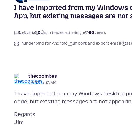
I have imported from my Windows 
App, but existing messages are not 
1
பதிலளி
0
இந்த பிரச்னைகள் உள்ளது
80
views
Thunderbird for Android
Import and export email
ask
thecoombes
6/9/26, 2:25 AM
I have imported from my Windows desktop pr
Regards