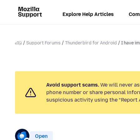
Explore Help Articles
Com
வீடு
Support Forums
Thunderbird for Android
I have i
Avoid support scams.
We will never ask
phone number or share personal infor
suspicious activity using the “Report 
Open