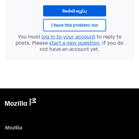
கேள்வி எழுப்பு
I have this problem, too
You must
log in to your account
to reply to
posts. Please
start a new question
, if you do
not have an account yet.
Mozilla