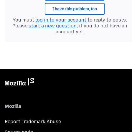
I have this problem, too
You must
log in to your account
to reply to posts.
Please
start a new question
, if you do not have an
account yet.
Mozilla
Report Trademark Abuse