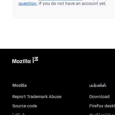
question
, if you do not have an account yet.
Mozilla
பயர்பாக்ஸ்
Report Trademark Abuse
Download
Source code
Firefox desk