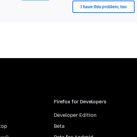
I have this problem, too
Firefox for Developers
Developer Edition
top
Beta