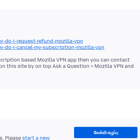
w-do-i-request-refund-mozilla-vpn
w-do-i-cancel-my-subscription-mozilla-vpn
scription based Mozilla VPN app then you can contact
on this site by on top Ask a Question > Mozilla VPN and
கேள்வி எழுப்பு
ts. Please
start a new