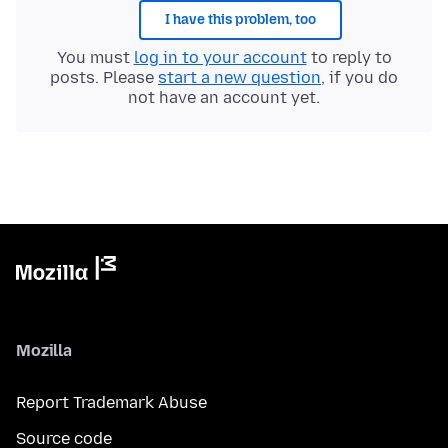
I have this problem, too
You must
log in to your account
to reply to
posts. Please
start a new question
, if you do
not have an account yet.
Mozilla
Report Trademark Abuse
Source code