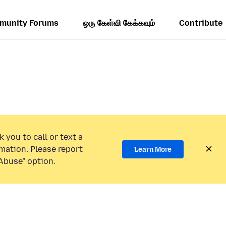
munity Forums
ஒரு கேள்வி கேக்கவும்
Contribute
 you to call or text a
mation. Please report
Learn More
Abuse” option.