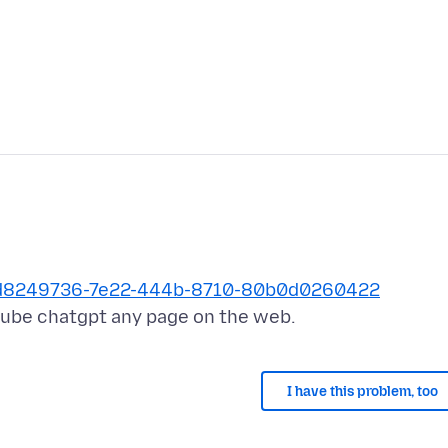
dex/d8249736-7e22-444b-8710-80b0d0260422
I have this problem, too