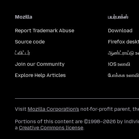
Mozilla
பயர்பாக்ஸ்
Report Trademark Abuse
Download
Source code
Firefox desk
ட்விட்டர்
ஆண்ட்ராய்டு உ
Join our Community
iOS உலாவி
Explore Help Articles
போக்கசு உலாவி
Visit
Mozilla Corporation's
not-for-profit parent, t
Portions of this content are ©1998–2026 by individ
a
Creative Commons license
.