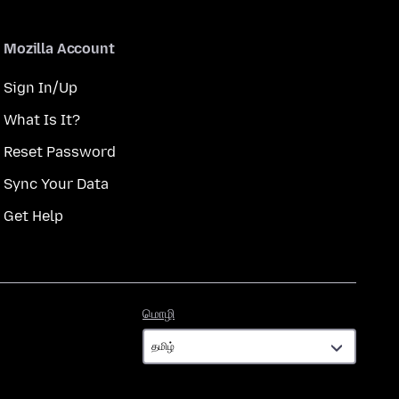
Mozilla Account
Sign In/Up
What Is It?
Reset Password
Sync Your Data
Get Help
மொழி
மொழி