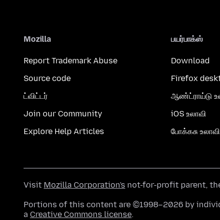
Mozilla
பயர்பாக்ஸ்
Report Trademark Abuse
Download
Source code
Firefox desk
ட்விட்டர்
ஆண்ட்ராய்டு உ
Join our Community
iOS உலாவி
Explore Help Articles
போக்கசு உலாவி
Visit
Mozilla Corporation's
not-for-profit parent, t
Portions of this content are ©1998–2026 by individ
a
Creative Commons license
.