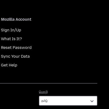
Mozilla Account
Sign In/Up
What Is It?
Reset Password
Sync Your Data
Get Help
மொழி
மொழி