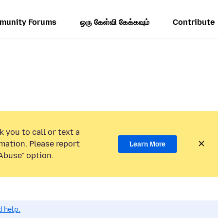
munity Forums
ஒரு கேள்வி கேக்கவும்
Contribute
 you to call or text a
mation. Please report
Learn More
Abuse” option.
d help.