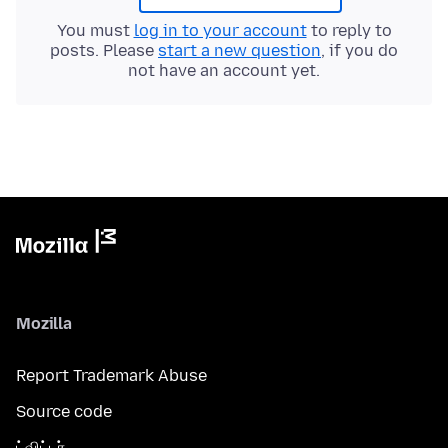
You must
log in to your account
to reply to
posts. Please
start a new question
, if you do
not have an account yet.
Mozilla
Report Trademark Abuse
Source code
ட்விட்டர்