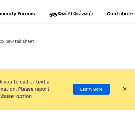
munity Forums
ஒரு கேள்வி கேக்கவும்
Contribute
fox new tab sheet
 you to call or text a
mation. Please report
Learn More
Abuse” option.