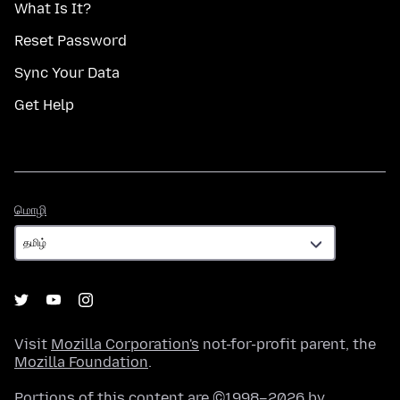
What Is It?
Reset Password
Sync Your Data
Get Help
மொழி
மொழி
Visit
Mozilla Corporation's
not-for-profit parent, the
Mozilla Foundation
.
Portions of this content are ©1998–2026 by