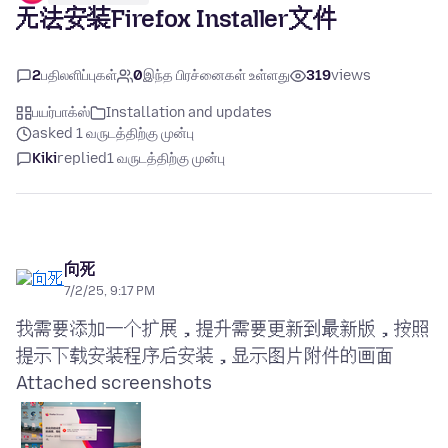
无法安装Firefox Installer文件
2
பதிலளிப்புகள்
0
இந்த பிரச்னைகள் உள்ளது
319
views
பயர்பாக்ஸ்
Installation and updates
asked 1 வருடத்திற்கு முன்பு
Kiki
replied
1 வருடத்திற்கு முன்பு
向死
7/2/25, 9:17 PM
我需要添加一个扩展，提升需要更新到最新版，按照
Attached screenshots