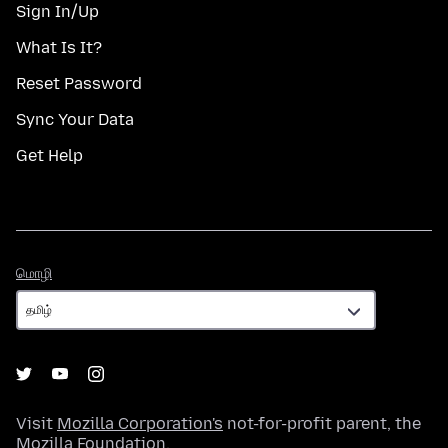
Sign In/Up
What Is It?
Reset Password
Sync Your Data
Get Help
மொழி
மொழி
Visit
Mozilla Corporation's
not-for-profit parent, the
Mozilla Foundation
.