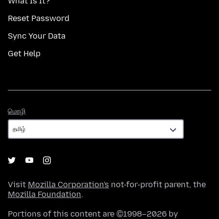
What Is It?
Reset Password
Sync Your Data
Get Help
மொழி
மொழி
Visit
Mozilla Corporation's
not-for-profit parent, the
Mozilla Foundation
.
Portions of this content are ©1998–2026 by