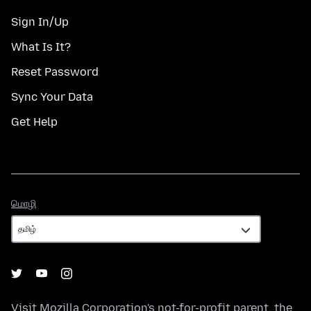
Sign In/Up
What Is It?
Reset Password
Sync Your Data
Get Help
மொழி
மொழி
Visit
Mozilla Corporation's
not-for-profit parent, the