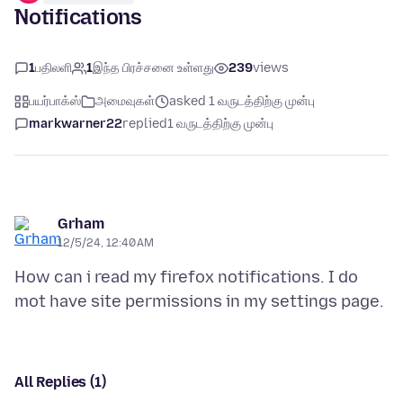
Notifications
1
பதிலளி
1
இந்த பிரச்சனை உள்ளது
239
views
பயர்பாக்ஸ்
அமைவுகள்
asked 1 வருடத்திற்கு முன்பு
markwarner22
replied
1 வருடத்திற்கு முன்பு
Grham
12/5/24, 12:40 AM
How can i read my firefox notifications. I do
All Replies (1)