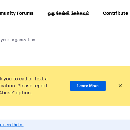
munity Forums
ஒரு கேள்வி கேக்கவும்
Contribute
 your organization
 you to call or text a
mation. Please report
Learn More
Abuse” option.
ou need help.