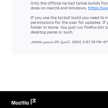
Only the official tar.bz2 tarbal builds fro
does on macOS and Windows.
https://ww
If you use the tar.bz2 build you need to 
permissions for the user for updates. If 
folder in Home. You just run firefox-bin t
James மூலமாக
26 ஆகஸ்ட், 2024, 2:07:36 PM -0