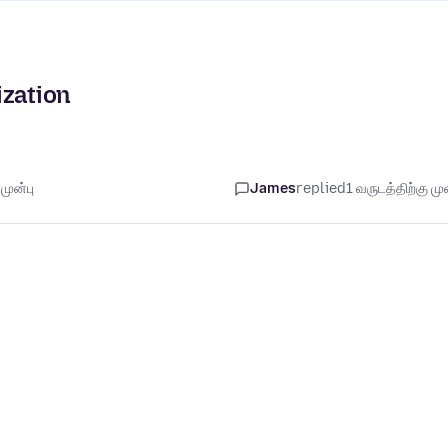
ization
முன்பு
James
replied
1 வருடத்திற்கு முன