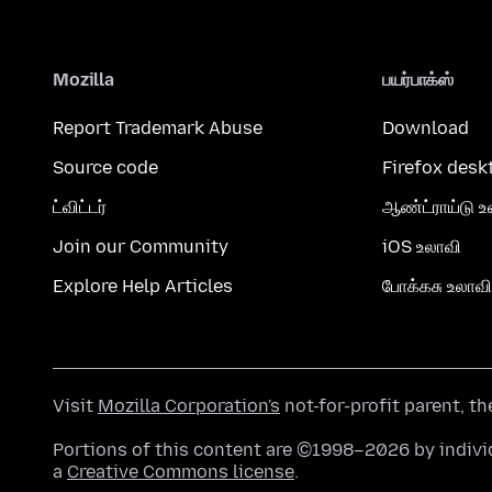
Mozilla
பயர்பாக்ஸ்
Report Trademark Abuse
Download
Source code
Firefox desk
ட்விட்டர்
ஆண்ட்ராய்டு உ
Join our Community
iOS உலாவி
Explore Help Articles
போக்கசு உலாவி
Visit
Mozilla Corporation's
not-for-profit parent, t
Portions of this content are ©1998–2026 by individ
a
Creative Commons license
.