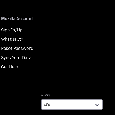
Mozilla Account
Sign In/Up
What Is It?
Reset Password
Sync Your Data
Get Help
மொழி
மொழி