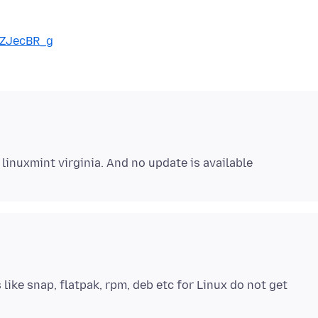
9ZJecBR_g
like snap, flatpak, rpm, deb etc for Linux do not get