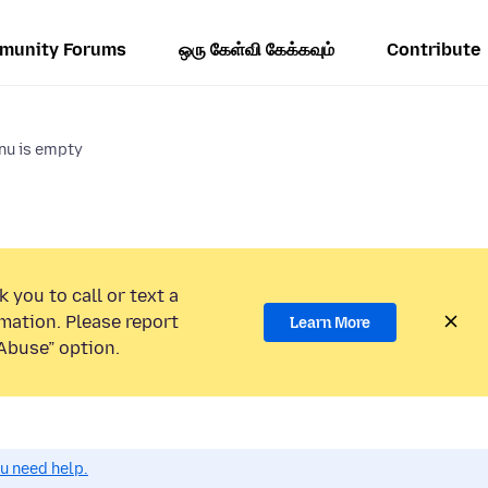
munity Forums
ஒரு கேள்வி கேக்கவும்
Contribute
nu is empty
 you to call or text a
mation. Please report
Learn More
Abuse” option.
ou need help.