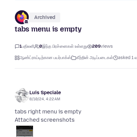
Archived
tabs menu is empty
1
பதிலளி
0
இந்த பிரச்னைகள் உள்ளது
209
views
ஆண்ட்ராய்டிற்கான பயர்பாக்ஸ்
கீற்றின் அடிப்படைகள்
asked 1 வர
Luis Speciale
8/10/24, 4:22 AM
Attached screenshots