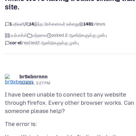
site.
1
பதிலளி
14
இந்த பிரச்னைகள் உள்ளது
1481
views
பயர்பாக்ஸ்
மற்றவை
asked 2 ஆண்டுகளுக்கு முன்பு
cor-el
replied
2 ஆண்டுகளுக்கு முன்பு
br9xbnrnnn
7/24/24, 3:27 PM
I have been unable to connect to any website
through firefox. Every other browser works. Can