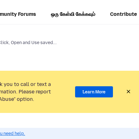
munity Forums
ஒரு கேள்வி கேக்கவும்
Contribute
lick, Open and Use saved...
 you to call or text a
mation. Please report
Learn More
Abuse” option.
ou need help.