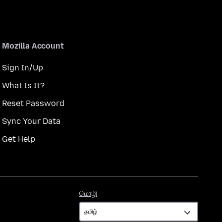
Mozilla Account
Sign In/Up
What Is It?
Reset Password
Sync Your Data
Get Help
மொழி
மொழி