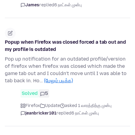
James
replied
6 நாட்கள் முன்பு
Popup when Firefox was closed forced a tab out and
my profile is outdated
Pop up notification for an outdated profile/version
of firefox when firefox was closed which made the
game tab out and I couldn't move until I was able to
tab back in. Ho…
(மேலும் படிக்க)
Solved
5
Firefox
Update
asked 1 வாரத்திற்கு முன்பு
jeanbricker101
replied
6 நாட்கள் முன்பு