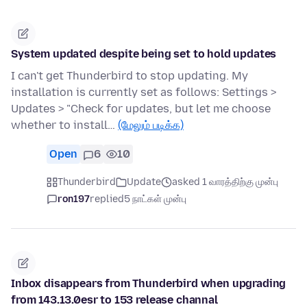
System updated despite being set to hold updates
I can't get Thunderbird to stop updating. My
installation is currently set as follows: Settings >
Updates > "Check for updates, but let me choose
whether to install…
(மேலும் படிக்க)
Open
6
10
Thunderbird
Update
asked 1 வாரத்திற்கு முன்பு
ron197
replied
5 நாட்கள் முன்பு
Inbox disappears from Thunderbird when upgrading
from 143.13.0esr to 153 release channal