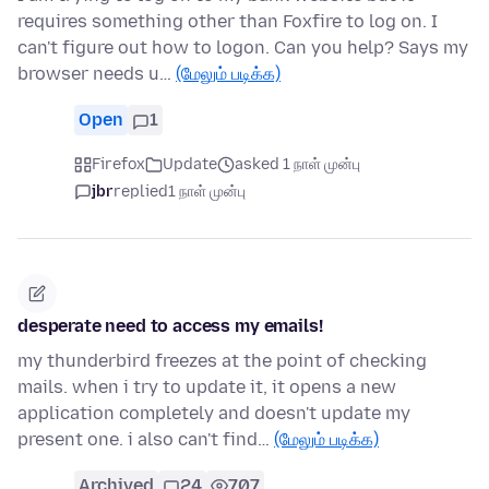
requires something other than Foxfire to log on. I
can't figure out how to logon. Can you help? Says my
browser needs u…
(மேலும் படிக்க)
Open
1
Firefox
Update
asked 1 நாள் முன்பு
jbr
replied
1 நாள் முன்பு
desperate need to access my emails!
my thunderbird freezes at the point of checking
mails. when i try to update it, it opens a new
application completely and doesn't update my
present one. i also can't find…
(மேலும் படிக்க)
Archived
24
707