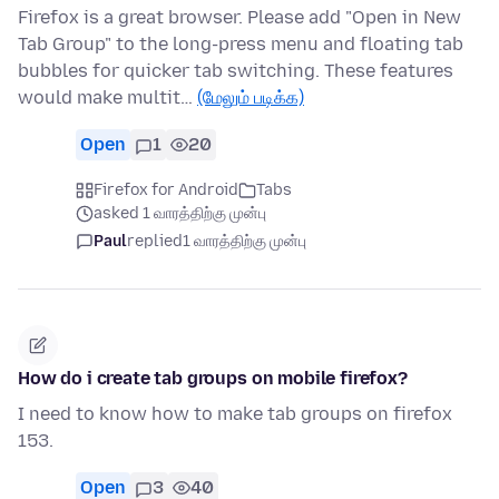
Firefox is a great browser. Please add "Open in New
Tab Group" to the long-press menu and floating tab
bubbles for quicker tab switching. These features
would make multit…
(மேலும் படிக்க)
Open
1
20
Firefox for Android
Tabs
asked 1 வாரத்திற்கு முன்பு
Paul
replied
1 வாரத்திற்கு முன்பு
How do i create tab groups on mobile firefox?
I need to know how to make tab groups on firefox
153.
Open
3
40