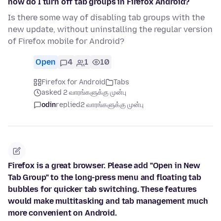
how do I turn off tab groups in Firefox Android?
Is there some way of disabling tab groups with the
new update, without uninstalling the regular version
of Firefox mobile for Android?
Open
4
1
10
Firefox for Android
Tabs
asked 2 வாரங்களுக்கு முன்பு
odin
replied
2 வாரங்களுக்கு முன்பு
Firefox is a great browser. Please add "Open in New
Tab Group" to the long-press menu and floating tab
bubbles for quicker tab switching. These features
would make multitasking and tab management much
more convenient on Android.