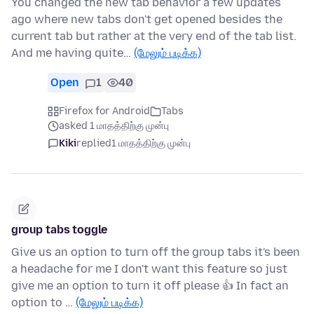
You changed the new tab behavior a few updates
ago where new tabs don't get opened besides the
current tab but rather at the very end of the tab list.
And me having quite…
(மேலும் படிக்க)
Open
1
40
Firefox for Android
Tabs
asked 1 மாதத்திற்கு முன்பு
Kiki
replied
1 மாதத்திற்கு முன்பு
group tabs toggle
Give us an option to turn off the group tabs it's been
a headache for me I don't want this feature so just
give me an option to turn it off please 👍 In fact an
option to …
(மேலும் படிக்க)