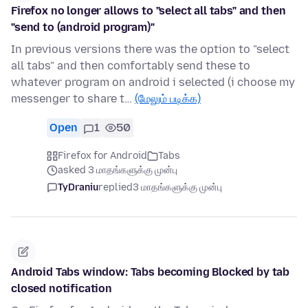
Firefox no longer allows to "select all tabs" and then
"send to (android program)"
In previous versions there was the option to "select
all tabs" and then comfortably send these to
whatever program on android i selected (i choose my
messenger to share t…
(மேலும் படிக்க)
Open
1
50
Firefox for Android
Tabs
asked 3 மாதங்களுக்கு முன்பு
TyDraniu
replied
3 மாதங்களுக்கு முன்பு
Android Tabs window: Tabs becoming Blocked by tab
closed notification