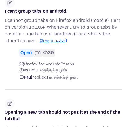
I cant group tabs on android.
I cannot group tabs on Firefox android (mobile). I am
on version 152.0.4. Whenever I try to group tabs by
hovering one tab over another, it just shifts the
other tab awa…
(மேலும் படிக்க)
Open
1
30
Firefox for Android
Tabs
asked 1 மாதத்திற்கு முன்பு
Paul
replied
1 மாதத்திற்கு முன்பு
Opening a new tab should not put it at the end of the
tab list.