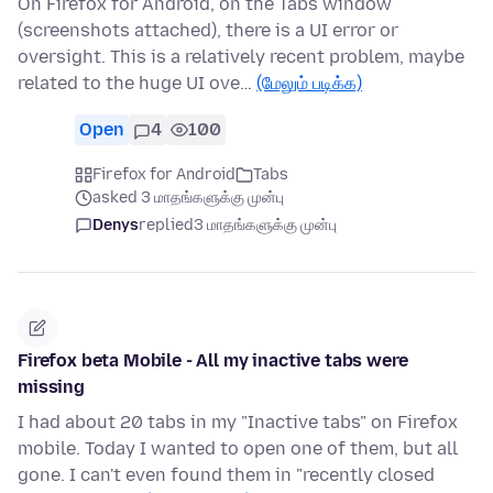
On Firefox for Android, on the Tabs window
(screenshots attached), there is a UI error or
oversight. This is a relatively recent problem, maybe
related to the huge UI ove…
(மேலும் படிக்க)
Open
4
100
Firefox for Android
Tabs
asked 3 மாதங்களுக்கு முன்பு
Denys
replied
3 மாதங்களுக்கு முன்பு
Firefox beta Mobile - All my inactive tabs were
missing
I had about 20 tabs in my "Inactive tabs" on Firefox
mobile. Today I wanted to open one of them, but all
gone. I can't even found them in "recently closed