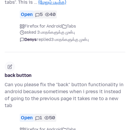
tabs". This is …
(மேலும் படிக்க)
Open
5
40
Firefox for Android
Tabs
asked 3 மாதங்களுக்கு முன்பு
Denys
replied
3 மாதங்களுக்கு முன்பு
back button
Can you please fix the "back" button functionality in
android because sometimes when i press it instead
of going to the previous page it takes me to a new
tab
Open
1
50
Firefox for Android
Tabs