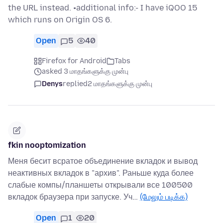
the URL instead. •additional info:- I have iQOO 15
which runs on Origin OS 6.
Open
5
40
Firefox for Android
Tabs
asked 3 மாதங்களுக்கு முன்பு
Denys
replied
2 மாதங்களுக்கு முன்பு
fkin nooptomization
Меня бесит всратое объединение вкладок и вывод
неактивных вкладок в "архив". Раньше куда более
слабые компы/планшеты открывали все 100500
вкладок браузера при запуске. Уч…
(மேலும் படிக்க)
Open
1
20