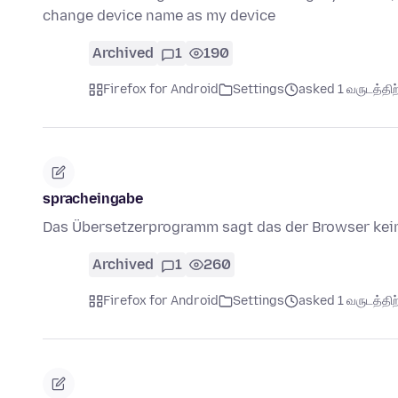
change device name as my device
Archived
1
190
Firefox for Android
Settings
asked 1 வருடத்திற்
spracheingabe
Das Übersetzerprogramm sagt das der Browser kein
Archived
1
260
Firefox for Android
Settings
asked 1 வருடத்திற்