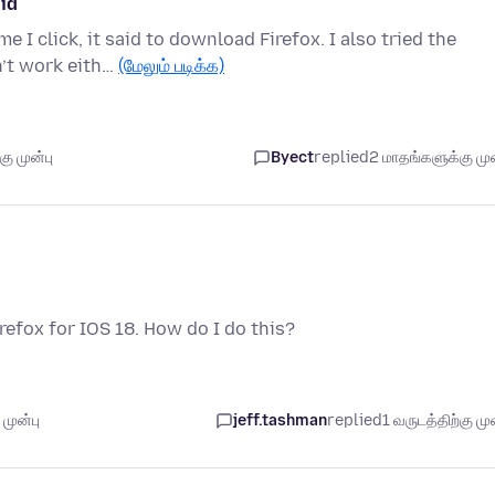
id
e I click, it said to download Firefox. I also tried the
’t work eith…
(மேலும் படிக்க)
ு முன்பு
Byect
replied
2 மாதங்களுக்கு முன
refox for IOS 18. How do I do this?
முன்பு
jeff.tashman
replied
1 வருடத்திற்கு முன