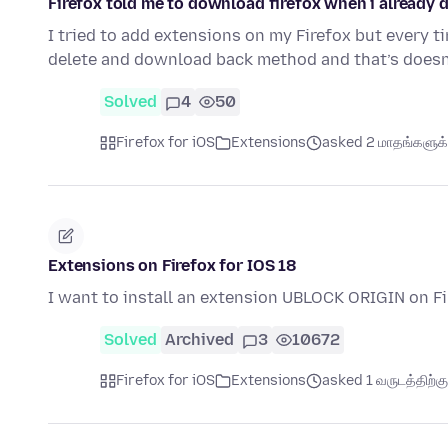
Firefox told me to download firefox when i already d
I tried to add extensions on my Firefox but every tim
delete and download back method and that’s doesn
Solved
4
50
Firefox for iOS
Extensions
asked 2 மாதங்களுக்க
Extensions on Firefox for IOS 18
I want to install an extension UBLOCK ORIGIN on Fi
Solved
Archived
3
10672
Firefox for iOS
Extensions
asked 1 வருடத்திற்கு 