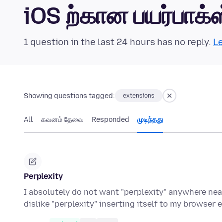
iOS ற்கான பயர்பாக
1 question in the last 24 hours has no reply.
Le
Showing questions tagged:
extensions
All
கவனம் தேவை
Responded
முடிந்தது
Perplexity
I absolutely do not want "perplexity" anywhere near
dislike "perplexity" inserting itself to my browser