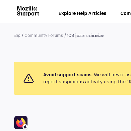
Explore Help Articles
Com
வீடு
Community Forums
iOS ற்கான பயர்பாக்ஸ்
Avoid support scams.
We will never as
report suspicious activity using the “