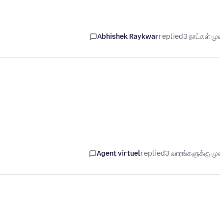
Abhishek Raykwar
replied
3 நாட்கள் முன
Agent virtuel
replied
3 வாரங்களுக்கு முன