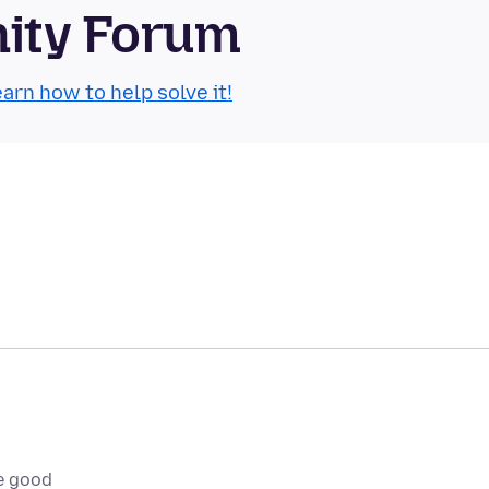
nity Forum
arn how to help solve it!
e good