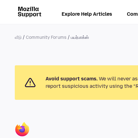
Explore Help Articles
Com
வீடு
Community Forums
பயர்பாக்ஸ்
Avoid support scams.
We will never as
report suspicious activity using the “