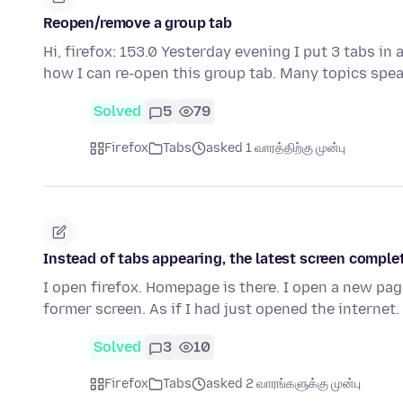
Reopen/remove a group tab
Hi, firefox: 153.0 Yesterday evening I put 3 tabs in a
how I can re-open this group tab. Many topics spe
Solved
5
79
Firefox
Tabs
asked 1 வாரத்திற்கு முன்பு
Instead of tabs appearing, the latest screen comple
I open firefox. Homepage is there. I open a new pa
former screen. As if I had just opened the internet
Solved
3
10
Firefox
Tabs
asked 2 வாரங்களுக்கு முன்பு