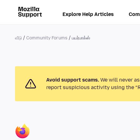
Explore Help Articles
Com
வீடு
Community Forums
பயர்பாக்ஸ்
Avoid support scams.
We will never as
report suspicious activity using the “