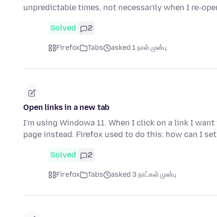
unpredictable times, not necessarily when I re-ope
Solved
2
Firefox
Tabs
asked 1 நாள் முன்பு
Open links in a new tab
I'm using Windowa 11. When I click on a link I want 
page instead. Firefox used to do this: how can I se
Solved
2
Firefox
Tabs
asked 3 நாட்கள் முன்பு