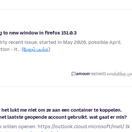
g to new window in firefox 151.0.3
irly recent issue, started in May 2026, possible April.
tion - it…
(மேலும் படிக்க)
amoun
replied
1 வாரத்திற்கு முன
het lukt me niet om ze aan een container te koppelen.
het laatste geopende account gebruikt. wat gaat er mis?
k willen openen: https://outlook.cloud.microsoft/mail/ Ik