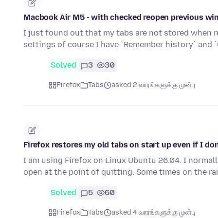
Macbook Air M5 - with checked reopen previous win
I just found out that my tabs are not stored when re
settings of course I have `Remember history` and 
Solved
3
30
Firefox
Tabs
asked 2 வாரங்களுக்கு முன்பு
Firefox restores my old tabs on start up even if I don
I am using Firefox on Linux Ubuntu 26.04. I normally
open at the point of quitting. Some times on the r
Solved
5
60
Firefox
Tabs
asked 4 வாரங்களுக்கு முன்பு