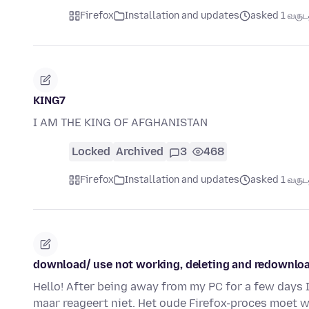
Firefox
Installation and updates
asked 1 வருடத்
KING7
I AM THE KING OF AFGHANISTAN
Locked
Archived
3
468
Firefox
Installation and updates
asked 1 வருடத்
download/ use not working, deleting and redownloa
Hello! After being away from my PC for a few days I t
maar reageert niet. Het oude Firefox-proces moet 