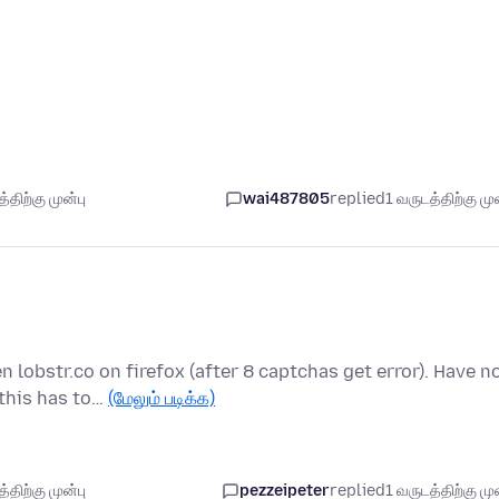
திற்கு முன்பு
wai487805
replied
1 வருடத்திற்கு முன
 lobstr.co on firefox (after 8 captchas get error). Have n
this has to…
(மேலும் படிக்க)
திற்கு முன்பு
pezzeipeter
replied
1 வருடத்திற்கு முன