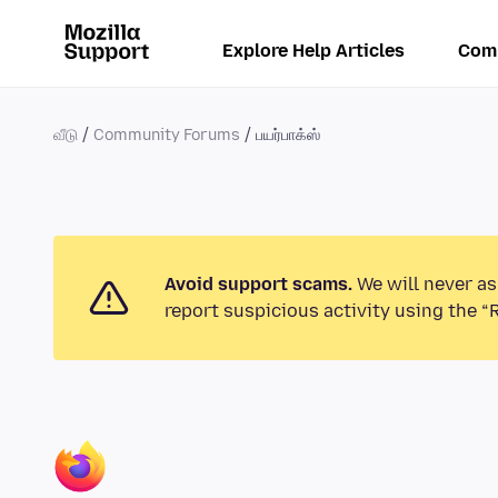
Explore Help Articles
Com
வீடு
Community Forums
பயர்பாக்ஸ்
Avoid support scams.
We will never as
report suspicious activity using the “