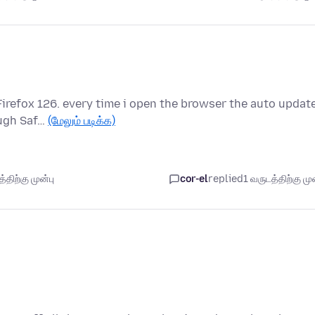
Firefox 126. every time i open the browser the auto updat
ough Saf…
(மேலும் படிக்க)
திற்கு முன்பு
cor-el
replied
1 வருடத்திற்கு முன