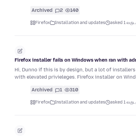
Archived
2
140
Firefox
Installation and updates
asked 1 வருடத்
Firefox installer fails on Windows when ran with ad
Hi, Dunno if this is by design, but a lot of install
with elevated privieleges. Firefox installer on Wi
Archived
1
310
Firefox
Installation and updates
asked 1 வருடத்