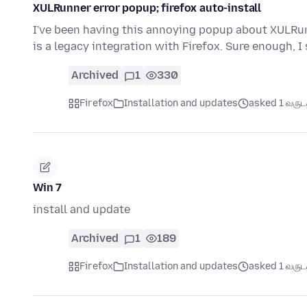
XULRunner error popup; firefox auto-install
I've been having this annoying popup about XULRun
is a legacy integration with Firefox. Sure enough, 
Archived
1
330
Firefox
Installation and updates
asked 1 வருடத்
Win 7
install and update
Archived
1
189
Firefox
Installation and updates
asked 1 வருடத்