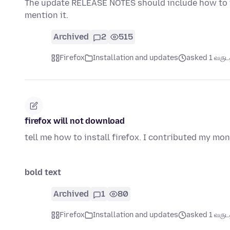
The update RELEASE NOTES should include how to t
mention it.
Archived
2
515
Firefox
Installation and updates
asked 1 வருடத்
firefox will not download
tell me how to install firefox. I contributed my m
bold text
Archived
1
80
Firefox
Installation and updates
asked 1 வருடத்