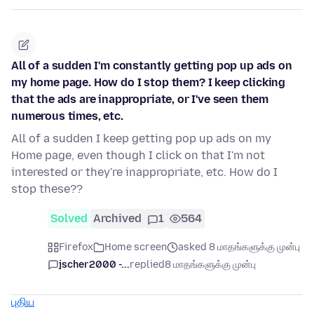
All of a sudden I'm constantly getting pop up ads on
my home page. How do I stop them? I keep clicking
that the ads are inappropriate, or I've seen them
numerous times, etc.
All of a sudden I keep getting pop up ads on my
Home page, even though I click on that I'm not
interested or they're inappropriate, etc. How do I
stop these??
Solved
Archived
1
564
Firefox
Home screen
asked 8 மாதங்களுக்கு முன்பு
jscher2000 -...
replied
8 மாதங்களுக்கு முன்பு
புதிய