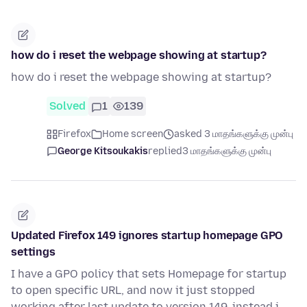
how do i reset the webpage showing at startup?
how do i reset the webpage showing at startup?
Solved
1
139
Firefox
Home screen
asked 3 மாதங்களுக்கு முன்பு
George Kitsoukakis
replied
3 மாதங்களுக்கு முன்பு
Updated Firefox 149 ignores startup homepage GPO
settings
I have a GPO policy that sets Homepage for startup
to open specific URL, and now it just stopped
working after last update to version 149, instead i