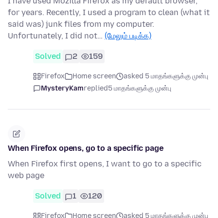
I have used Mozilla Firefox as my default browser,
for years. Recently, I used a program to clean (what it
said was) junk files from my computer.
Unfortunately, I did not…
(மேலும் படிக்க)
Solved
2
159
Firefox
Home screen
asked 5 மாதங்களுக்கு முன்பு
MysteryKam
replied
5 மாதங்களுக்கு முன்பு
When Firefox opens, go to a specific page
When Firefox first opens, I want to go to a specific
web page
Solved
1
120
Firefox
Home screen
asked 5 மாதங்களுக்கு முன்பு