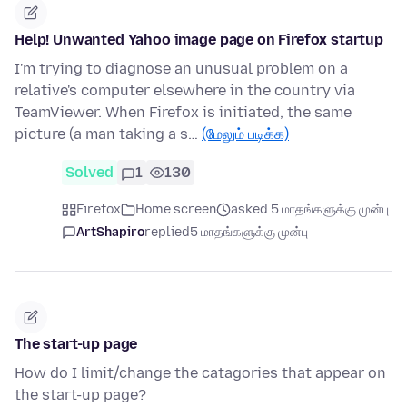
Help! Unwanted Yahoo image page on Firefox startup
I'm trying to diagnose an unusual problem on a
relative's computer elsewhere in the country via
TeamViewer. When Firefox is initiated, the same
picture (a man taking a s…
(மேலும் படிக்க)
Solved
1
130
Firefox
Home screen
asked 5 மாதங்களுக்கு முன்பு
ArtShapiro
replied
5 மாதங்களுக்கு முன்பு
The start-up page
How do I limit/change the catagories that appear on
the start-up page?