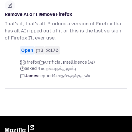
Remove AI or I remove Firefox
That's it, that's all. Produce a version of Firefox that
has all AI ripped out of it or this is the last version
of Firefox I'll ever use.
Open
3
170
Firefox
Artificial Intelligence (AI)
asked 4 மாதங்களுக்கு முன்பு
James
replied
4 மாதங்களுக்கு முன்பு