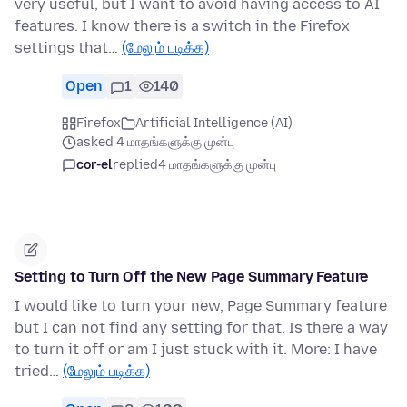
very useful, but I want to avoid having access to AI
features. I know there is a switch in the Firefox
settings that…
(மேலும் படிக்க)
Open
1
140
Firefox
Artificial Intelligence (AI)
asked 4 மாதங்களுக்கு முன்பு
cor-el
replied
4 மாதங்களுக்கு முன்பு
Setting to Turn Off the New Page Summary Feature
I would like to turn your new, Page Summary feature
but I can not find any setting for that. Is there a way
to turn it off or am I just stuck with it. More: I have
tried…
(மேலும் படிக்க)