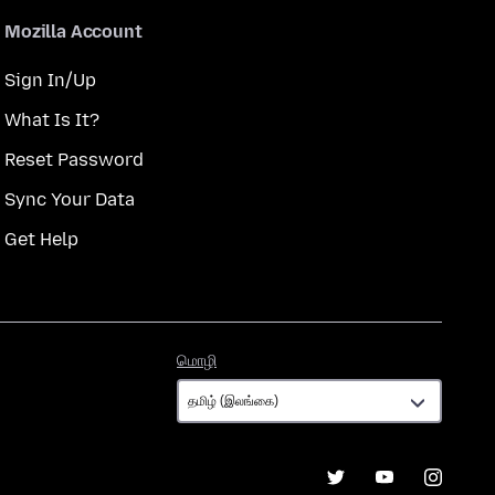
Mozilla Account
Sign In/Up
What Is It?
Reset Password
Sync Your Data
Get Help
மொழி
மொழி