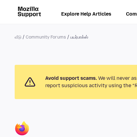
Explore Help Articles
Com
வீடு
Community Forums
பயர்பாக்ஸ்
Avoid support scams.
We will never as
report suspicious activity using the “