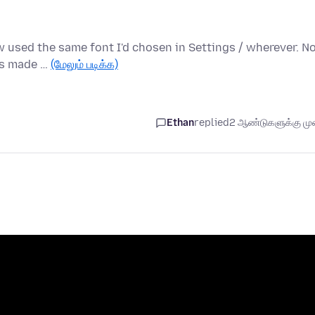
ew used the same font I'd chosen in Settings / wherever. 
ons made …
(மேலும் படிக்க)
Ethan
replied
2 ஆண்டுகளுக்கு முன