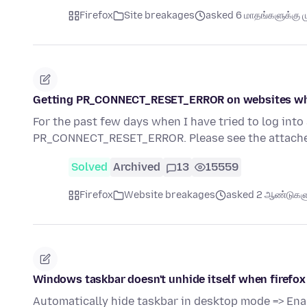
Firefox
Site breakages
asked 6 மாதங்களுக்கு ம
Getting PR_CONNECT_RESET_ERROR on websites wh
For the past few days when I have tried to log int
PR_CONNECT_RESET_ERROR. Please see the attache
Solved
Archived
13
15559
Firefox
Website breakages
asked 2 ஆண்டுகளுக
Windows taskbar doesn't unhide itself when firefox
Automatically hide taskbar in desktop mode => Ena