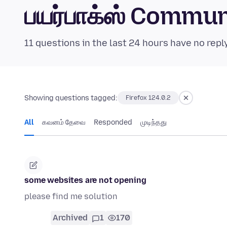
பயர்பாக்ஸ் Commu
11 questions in the last 24 hours have no repl
Showing questions tagged:
Firefox 124.0.2
All
கவனம் தேவை
Responded
முடிந்தது
some websites are not opening
please find me solution
Archived
1
170