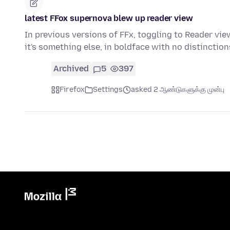
latest FFox supernova blew up reader view
In previous versions of FFx, toggling to Reader vi
it's something else, in boldface with no distincti
Archived
5
397
Firefox
Settings
asked 2 ஆண்டுகளுக்கு முன்பு