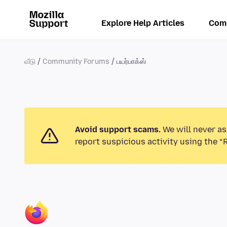
Explore Help Articles
Com
வீடு
Community Forums
பயர்பாக்ஸ்
Avoid support scams.
We will never as
report suspicious activity using the “