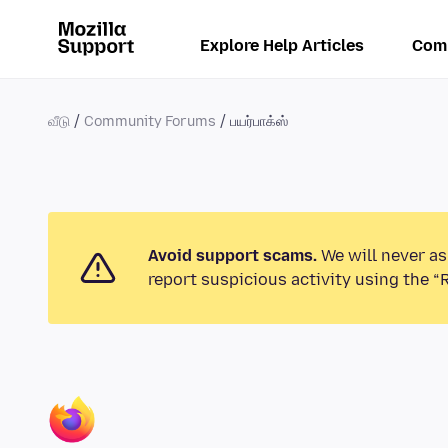
Explore Help Articles
Com
வீடு
Community Forums
பயர்பாக்ஸ்
Avoid support scams.
We will never as
report suspicious activity using the “