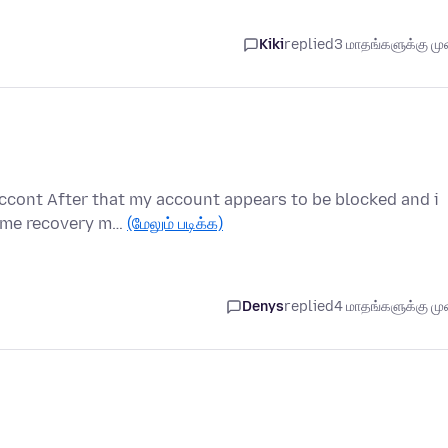
Kiki
replied
3 மாதங்களுக்கு முன
ccont After that my account appears to be blocked and i
p me recovery m…
(மேலும் படிக்க)
Denys
replied
4 மாதங்களுக்கு முன