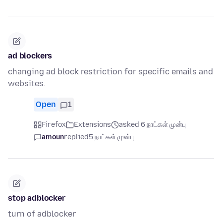
ad blockers
changing ad block restriction for specific emails and
websites.
Open
1
Firefox
Extensions
asked 6 நாட்கள் முன்பு
amoun
replied
5 நாட்கள் முன்பு
stop adblocker
turn of adblocker