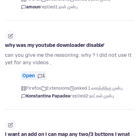
amoun
replied
1 நாள் முன்பு
why was my youtube downloader disable'
can you give me the reasoning. why ? i did not use it
yet for any videos ,
Open
1
Firefox
Extensions
asked 1 வாரத்திற்கு முன்பு
Konstantina Papadea
replied
2 நாட்கள் முன்பு
i want an add on i can map any two/3 buttons i wnat