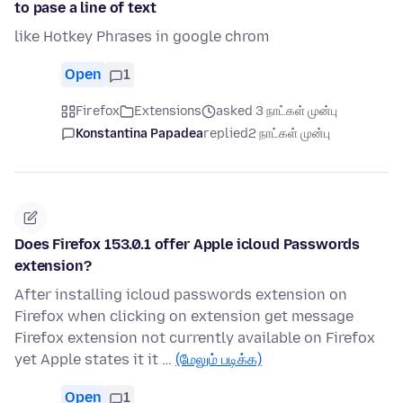
to pase a line of text
like Hotkey Phrases in google chrom
Open
1
Firefox
Extensions
asked 3 நாட்கள் முன்பு
Konstantina Papadea
replied
2 நாட்கள் முன்பு
Does Firefox 153.0.1 offer Apple icloud Passwords
extension?
After installing icloud passwords extension on
Firefox when clicking on extension get message
Firefox extension not currently available on Firefox
yet Apple states it it …
(மேலும் படிக்க)
Open
1