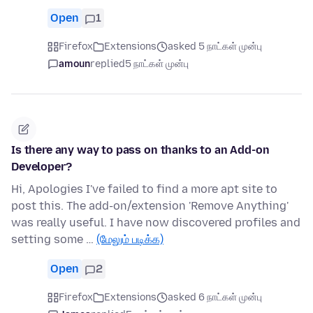
Open
1
Firefox
Extensions
asked 5 நாட்கள் முன்பு
amoun
replied
5 நாட்கள் முன்பு
Is there any way to pass on thanks to an Add-on
Developer?
Hi, Apologies I've failed to find a more apt site to
post this. The add-on/extension 'Remove Anything'
was really useful. I have now discovered profiles and
setting some …
(மேலும் படிக்க)
Open
2
Firefox
Extensions
asked 6 நாட்கள் முன்பு