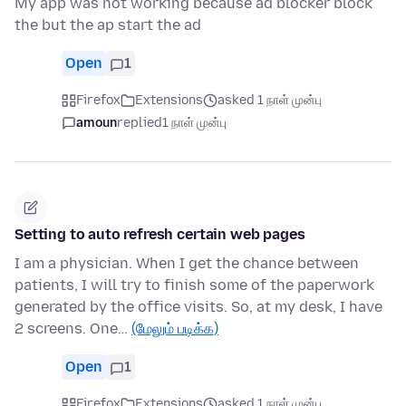
My app was not working because ad blocker block
the but the ap start the ad
Open
1
Firefox
Extensions
asked 1 நாள் முன்பு
amoun
replied
1 நாள் முன்பு
Setting to auto refresh certain web pages
I am a physician. When I get the chance between
patients, I will try to finish some of the paperwork
generated by the office visits. So, at my desk, I have
2 screens. One…
(மேலும் படிக்க)
Open
1
Firefox
Extensions
asked 1 நாள் முன்பு