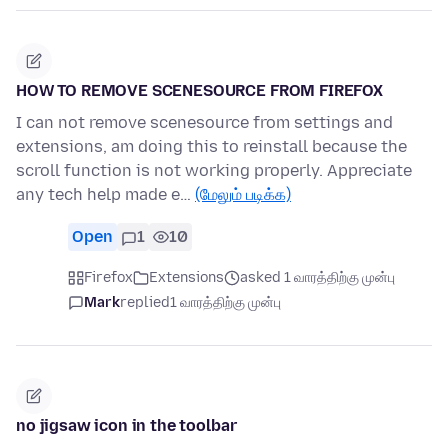
HOW TO REMOVE SCENESOURCE FROM FIREFOX
I can not remove scenesource from settings and
extensions, am doing this to reinstall because the
scroll function is not working properly. Appreciate
any tech help made e…
(மேலும் படிக்க)
Open
1
10
Firefox
Extensions
asked 1 வாரத்திற்கு முன்பு
Mark
replied
1 வாரத்திற்கு முன்பு
no jigsaw icon in the toolbar