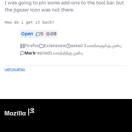
I was going to pin some add-ons to the tool bar, but
the jigsaw icon was not there.
Open
5
20
Firefox
Extensions
asked 3 வாரங்களுக்கு முன்பு
Mark
replied
1 வாரத்திற்கு முன்பு
பழையவை