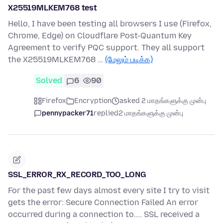
X25519MLKEM768 test
Hello, I have been testing all browsers I use (Firefox,
Chrome, Edge) on Cloudflare Post-Quantum Key
Agreement to verify PQC support. They all support
the X25519MLKEM768 …
(மேலும் படிக்க)
Solved
6
90
Firefox
Encryption
asked 2 மாதங்களுக்கு முன்பு
pennypacker71
replied
2 மாதங்களுக்கு முன்பு
SSL_ERROR_RX_RECORD_TOO_LONG
For the past few days almost every site I try to visit
gets the error: Secure Connection Failed An error
occurred during a connection to.... SSL received a