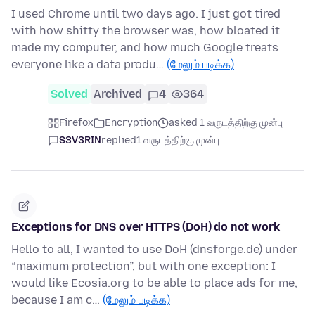
I used Chrome until two days ago. I just got tired
with how shitty the browser was, how bloated it
made my computer, and how much Google treats
everyone like a data produ…
(மேலும் படிக்க)
Solved
Archived
4
364
Firefox
Encryption
asked 1 வருடத்திற்கு முன்பு
S3V3RIN
replied
1 வருடத்திற்கு முன்பு
Exceptions for DNS over HTTPS (DoH) do not work
Hello to all, I wanted to use DoH (dnsforge.de) under
“maximum protection”, but with one exception: I
would like Ecosia.org to be able to place ads for me,
because I am c…
(மேலும் படிக்க)