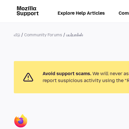
Explore Help Articles
Com
வீடு
Community Forums
பயர்பாக்ஸ்
Avoid support scams.
We will never as
report suspicious activity using the “