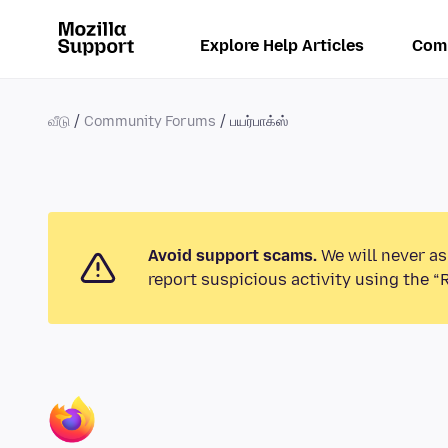
Explore Help Articles
Com
வீடு
Community Forums
பயர்பாக்ஸ்
Avoid support scams.
We will never as
report suspicious activity using the “