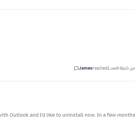
James
replied
1 மணி நேரம் முன
 with Outlook and I'd like to uninstall now. In a few months