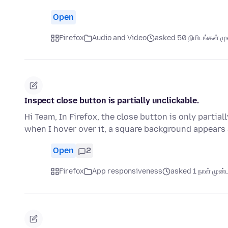
Open
Firefox
Audio and Video
asked 50 நிமிடங்கள் முன
Inspect close button is partially unclickable.
Hi Team, In Firefox, the close button is only partial
when I hover over it, a square background appear
Open
2
Firefox
App responsiveness
asked 1 நாள் முன்ப