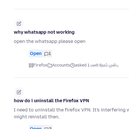
why whatsapp not working
open the whatsapp please open
Open
1
Firefox
Accounts
asked 1 மணி நேரம் முன்பு
how do i uninstall the Firefox VPN
I need to uninstall the firefox VPN. It's interfering
might reinstall then,
Open
2