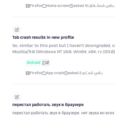
Firefox
Home screen
asked 41 நிமிடங்கள் முன்பு
Tab crash results in new profile
So, similar to this post but I haven't downgraded,
Mozilla/5.0 (Windows NT 10.0; Win64; x64; rv:153
Solved
2
Firefox
App crash
asked 2 நாட்கள் முன்பு
перестал работать звук в браузере
перестал работать звук в браузере. нет звука во все