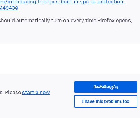
ns/introducing-firefox-s-built-in-vpn-ip-protection-
#M49430
hould automatically turn on every time Firefox opens,
கேள்வி எழுப்பு
ts. Please
start a new
I have this problem, too