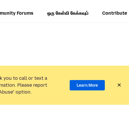
munity Forums
ஒரு கேள்வி கேக்கவும்
Contribute
 you to call or text a
mation. Please report
Learn More
Abuse” option.