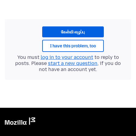
கேள்வி எழுப்பு
I have this problem, too
You must
log in to your account
to reply to
posts. Please
start a new question
, if you do
not have an account yet.