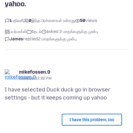
yahoo.
1
பதிலளி
0
இந்த பிரச்னைகள் உள்ளது
50
views
பயர்பாக்ஸ்
தேடல்
asked 2 மாதங்களுக்கு முன்பு
James
replied
2 மாதங்களுக்கு முன்பு
mikefossen.9
5/20/26, 12:02 PM
I have selected Duck duck go in browser
I have this problem, too