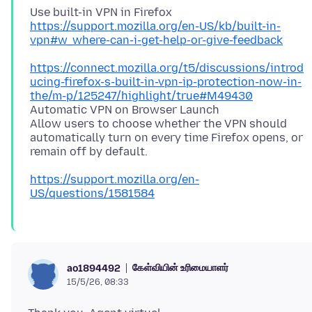
https://support.mozilla.org/en-US/kb/built-in-
vpn#w_where-can-i-get-help-or-give-feedback
https://connect.mozilla.org/t5/discussions/introd
ucing-firefox-s-built-in-vpn-ip-protection-now-in-
the/m-p/125247/highlight/true#M49430
Automatic VPN on Browser Launch
Allow users to choose whether the VPN should
automatically turn on every time Firefox opens, or
https://support.mozilla.org/en-
US/questions/1581584
கேள்வியின் உரிமையாளர்
ao1894492
15/5/26, 08:33