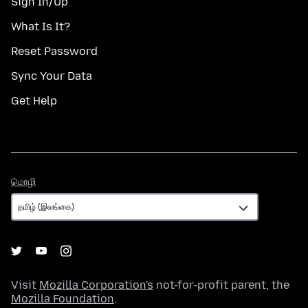
Sign In/Up
What Is It?
Reset Password
Sync Your Data
Get Help
மொழி
மொழி
Visit
Mozilla Corporation's
not-for-profit parent, the
Mozilla Foundation
.