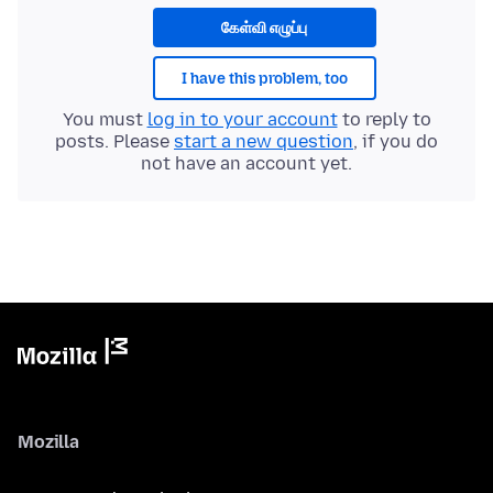
கேள்வி எழுப்பு
I have this problem, too
You must
log in to your account
to reply to
posts. Please
start a new question
, if you do
not have an account yet.
Mozilla