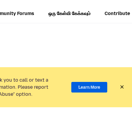
munity Forums
ஒரு கேள்வி கேக்கவும்
Contribute
 you to call or text a
mation. Please report
Learn More
Abuse” option.