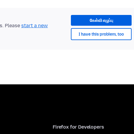
கேள்வி எழுப்பு
ts. Please
start a new
I have this problem, too
Firefox for Developers