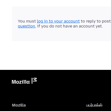
You must
log in to your account
to reply to pos
question
, if you do not have an account yet.
Mozilla
பயர்பாக்ஸ்