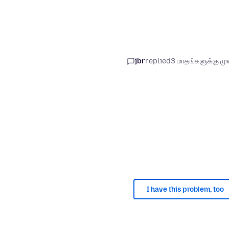
jbr
replied
3 மாதங்களுக்கு முன
I have this problem, too