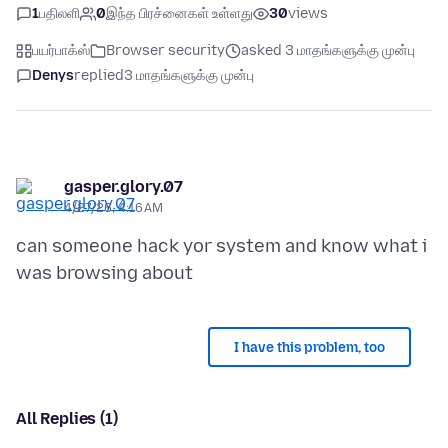
1
பதிலளி
0
இந்த பிரச்னைகள் உள்ளது
30
views
பயர்பாக்ஸ்
Browser security
asked 3 மாதங்களுக்கு முன்பு
Denys
replied
3 மாதங்களுக்கு முன்பு
gasper.glory.07
4/27/26, 4:16 AM
can someone hack yor system and know what i
I have this problem, too
All Replies (1)