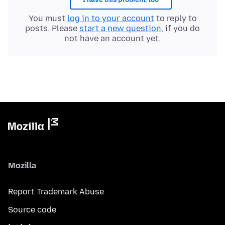
You must
log in to your account
to reply to
posts. Please
start a new question
, if you do
not have an account yet.
Mozilla
Report Trademark Abuse
Source code