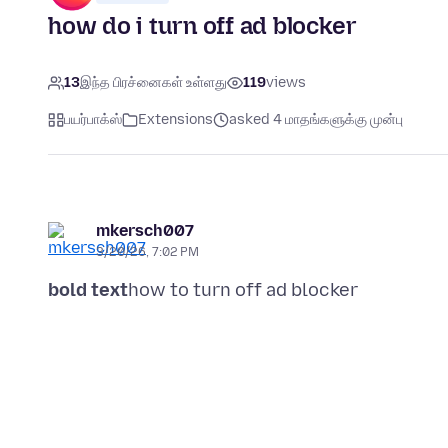
how do i turn off ad blocker
13
இந்த பிரச்னைகள் உள்ளது
119
views
பயர்பாக்ஸ்
Extensions
asked 4 மாதங்களுக்கு முன்பு
mkersch007
3/20/26, 7:02 PM
bold text