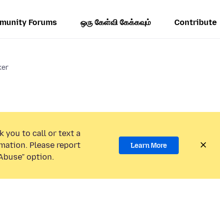
munity Forums
ஒரு கேள்வி கேக்கவும்
Contribute
ker
 you to call or text a
mation. Please report
Learn More
Abuse” option.