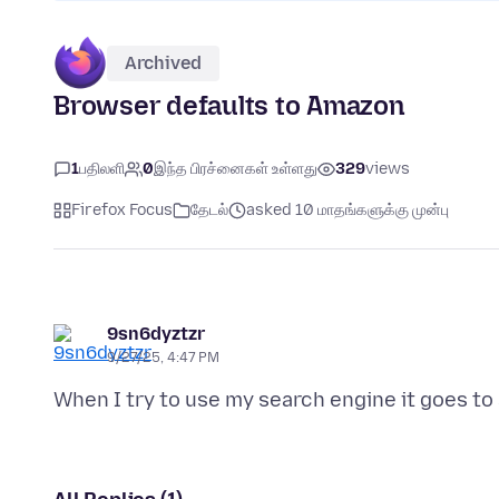
Archived
Browser defaults to Amazon
1
பதிலளி
0
இந்த பிரச்னைகள் உள்ளது
329
views
Firefox Focus
தேடல்
asked 10 மாதங்களுக்கு முன்பு
9sn6dyztzr
9/27/25, 4:47 PM