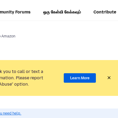
munity Forums
ஒரு கேள்வி கேக்கவும்
Contribute
o Amazon
 you to call or text a
mation. Please report
Learn More
Abuse” option.
ou need help.