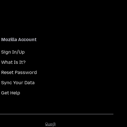
Mozilla Account
Sign In/Up
What Is It?
Reset Password
Sync Your Data
Get Help
மொழி
மொழி