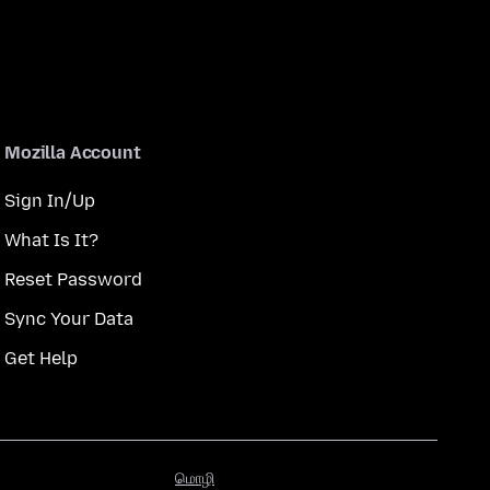
Mozilla Account
Sign In/Up
What Is It?
Reset Password
Sync Your Data
Get Help
மொழி
மொழி