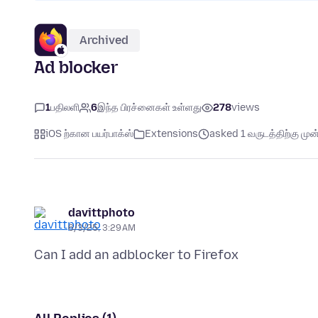
Archived
Ad blocker
1
பதிலளி
6
இந்த பிரச்னைகள் உள்ளது
278
views
iOS ற்கான பயர்பாக்ஸ்
Extensions
asked 1 வருடத்திற்கு முன்
davittphoto
6/3/25, 3:29 AM