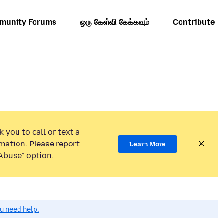
munity Forums
ஒரு கேள்வி கேக்கவும்
Contribute
 you to call or text a
mation. Please report
Learn More
Abuse” option.
ou need help.