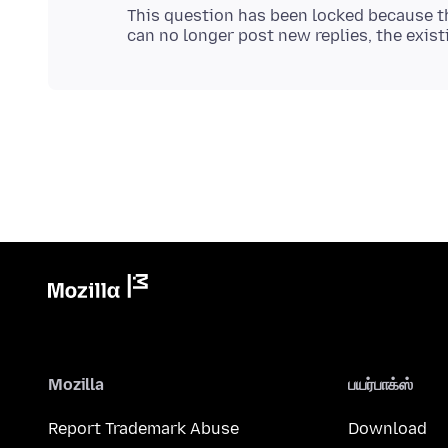
This question has been locked because th
Mozilla
பயர்பாக்ஸ்
Report Trademark Abuse
Download