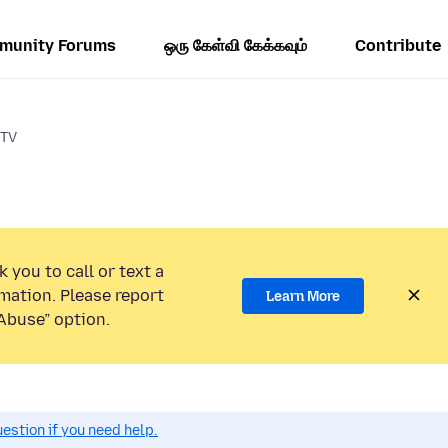
munity Forums
ஒரு கேள்வி கேக்கவும்
Contribute
 TV
 you to call or text a
mation. Please report
Learn More
Abuse” option.
estion if you need help.