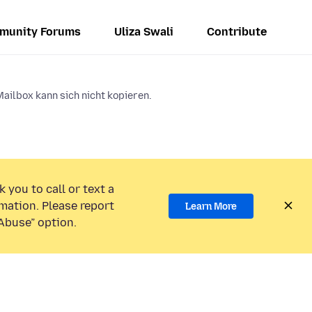
munity Forums
Uliza Swali
Contribute
ailbox kann sich nicht kopieren.
 you to call or text a
mation. Please report
Learn More
Abuse” option.