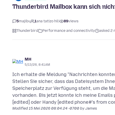
Thunderbird Mailbox kann sich nich
5
majibu
1
ana tatizo hili
89
views
Thunderbird
Performance and connectivity
asked 2 
MH
5/13/26, 8:41 AM
Ich erhalte die Meldung "Nachrichten konnten
Stellen Sie sicher, dass das Dateisystem Ih
Speicherplatz zur Verfügung steht, um die Ma
vorhanden. Bis jetzt konnte ich meine Emails
Modified
15 Mei 2026 08:04:24 -0700
by James