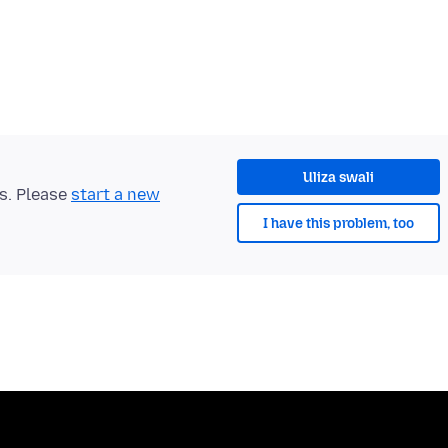
Uliza swali
ts. Please
start a new
I have this problem, too