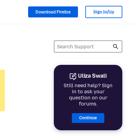
Download Firefox
Sign In/Up
Uliza Swali
Still need help? Sign
in to ask your
question on our
forums.
Continue