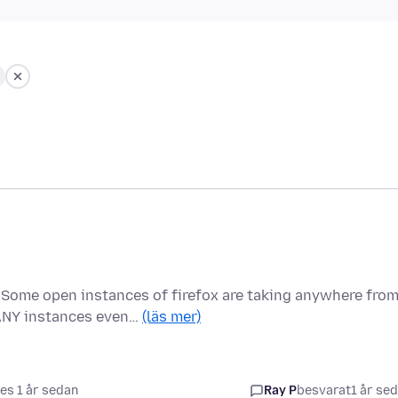
 Some open instances of firefox are taking anywhere fro
ANY instances even…
(läs mer)
es 1 år sedan
Ray P
besvarat
1 år se