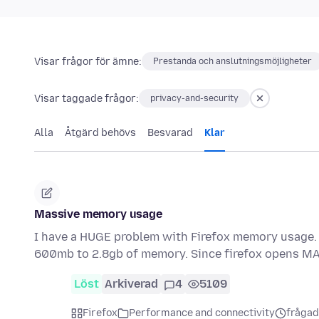
Visar frågor för ämne:
Prestanda och anslutningsmöjligheter
Visar taggade frågor:
privacy-and-security
Alla
Åtgärd behövs
Besvarad
Klar
Massive memory usage
I have a HUGE problem with Firefox memory usage.
600mb to 2.8gb of memory. Since firefox opens M
Löst
Arkiverad
4
5109
Firefox
Performance and connectivity
frågad