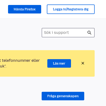
Hämta Firefox
Logga in/Registrera dig
ett telefonnummer eller
Läs mer
uk".
Fråga gemenskapen