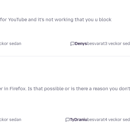
e for YouTube and it's not working that you u block
ckor sedan
Denys
besvarat
3 veckor se
n Firefox. Is that possible or is there a reason you don'
ckor sedan
TyDraniu
besvarat
4 veckor se