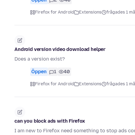
Firefox for Android
Extensions
frågades 1 m
Android version video download helper
Does a version exist?
Öppen
1
40
Firefox for Android
Extensions
frågades 1 m
can you block ads with Firefox
I am new to Firefox need something to stop ads c