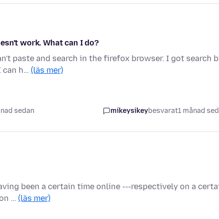
esn't work. What can I do?
't paste and search in the firefox browser. I got search 
 I can h…
(läs mer)
ånad sedan
mikeysikey
besvarat
1 månad se
ving been a certain time online ---respectively on a certa
 on …
(läs mer)