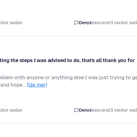
ckor sedan
Denys
besvarat
3 veckor se
ng the steps I was advised to do, that's all thank you for
roblem with anyone or anything else I was just trying to g
s and hope…
(läs mer)
ckor sedan
Denys
besvarat
3 veckor se