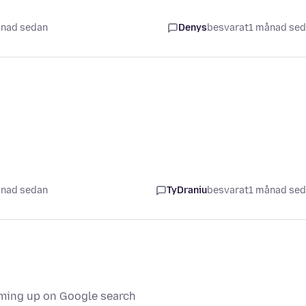
ånad sedan
Denys
besvarat
1 månad se
ånad sedan
TyDraniu
besvarat
1 månad se
oming up on Google search