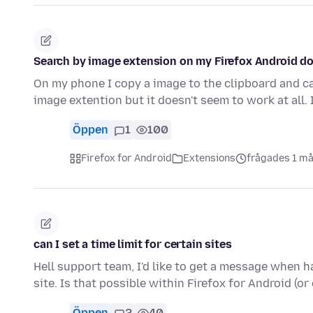
Search by image extension on my Firefox Android do
On my phone I copy a image to the clipboard and can
image extention but it doesn't seem to work at all.
Öppen
1
100
Firefox for Android
Extensions
frågades 1 m
can I set a time limit for certain sites
Hell support team, I'd like to get a message when ha
site. Is that possible within Firefox for Android (or
Öppen
2
40