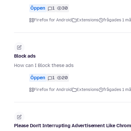
Öppen
1
30
Firefox for Android
Extensions
frågades 1 m
Block ads
How can I Block these ads
Öppen
1
20
Firefox for Android
Extensions
frågades 1 m
Please Don't Interrupting Advertisement Like Chro