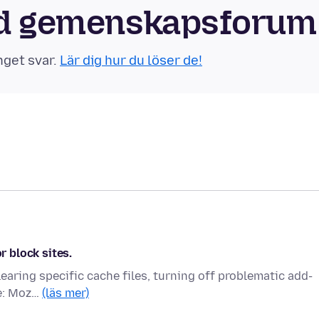
oid gemenskapsforum
nget svar.
Lär dig hur du löser de!
r block sites.
 clearing specific cache files, turning off problematic add-
te: Moz…
(läs mer)