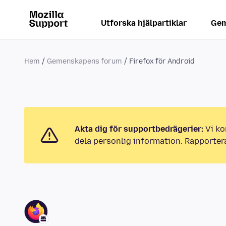
Utforska hjälpartiklar
Gem
Hem
Gemenskapens forum
Firefox för Android
Akta dig för supportbedrägerier:
Vi ko
dela personlig information. Rapporter