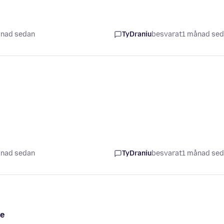
ånad sedan
TyDraniu
besvarat
1 månad se
ånad sedan
TyDraniu
besvarat
1 månad se
me