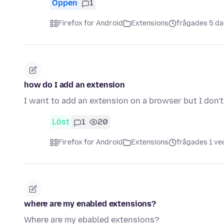
Öppen
1
Firefox for Android
Extensions
frågades 5 d
how do I add an extension
I want to add an extension on a browser but I don'
Löst
1
20
Firefox for Android
Extensions
frågades 1 ve
where are my enabled extensions?
Where are my ebabled extensions?