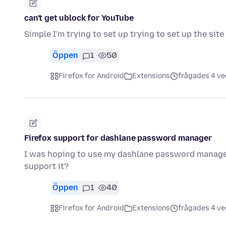
can't get ublock for YouTube
Simple I'm trying to set up trying to set up the sit
Öppen
1
50
Firefox for Android
Extensions
frågades 4 ve
Firefox support for dashlane password manager
I was hoping to use my dashlane password manager i
support it?
Öppen
1
40
Firefox for Android
Extensions
frågades 4 ve