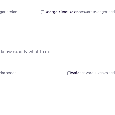
agar sedan
George Kitsoukakis
besvarat
5 dagar se
t know exactly what to do
cka sedan
wxie
besvarat
1 vecka se