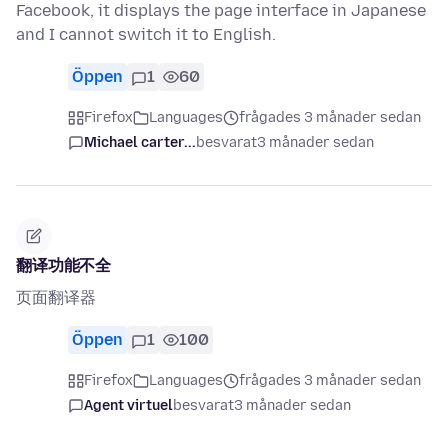
Facebook, it displays the page interface in Japanese
and I cannot switch it to English.
Öppen
1
60
Firefox
Languages
frågades 3 månader sedan
Michael carter...
besvarat
3 månader sedan
翻译功能不全
页面翻译器
Öppen
1
100
Firefox
Languages
frågades 3 månader sedan
Agent virtuel
besvarat
3 månader sedan