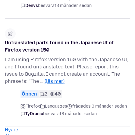
Denys
besvarat
3 månader sedan
Untranslated parts found in the Japanese UI of
Firefox version 150
I am using Firefox version 150 with the Japanese UI,
and I found untranslated text. Please report this
issue to Bugzilla. I cannot create an account. The
phrase is: "The …
(läs mer)
Öppen
2
40
Firefox
Languages
frågades 3 månader sedan
TyDraniu
besvarat
3 månader sedan
Nyare