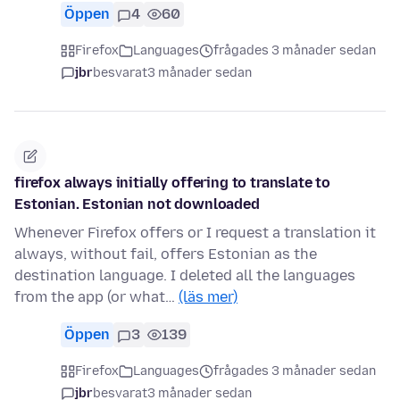
Öppen
4
60
Firefox
Languages
frågades 3 månader sedan
jbr
besvarat
3 månader sedan
firefox always initially offering to translate to
Estonian. Estonian not downloaded
Whenever Firefox offers or I request a translation it
always, without fail, offers Estonian as the
destination language. I deleted all the languages
from the app (or what…
(läs mer)
Öppen
3
139
Firefox
Languages
frågades 3 månader sedan
jbr
besvarat
3 månader sedan