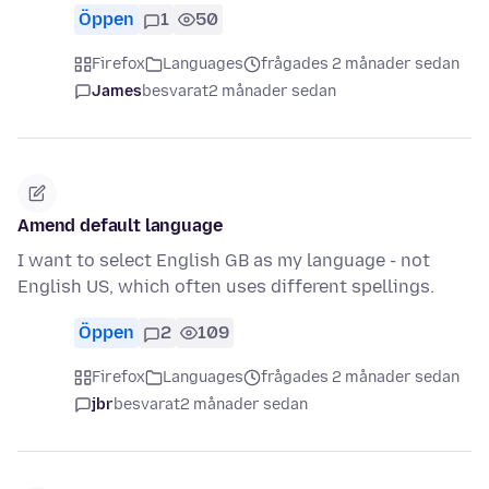
Öppen
1
50
Firefox
Languages
frågades 2 månader sedan
James
besvarat
2 månader sedan
Amend default language
I want to select English GB as my language - not
English US, which often uses different spellings.
Öppen
2
109
Firefox
Languages
frågades 2 månader sedan
jbr
besvarat
2 månader sedan