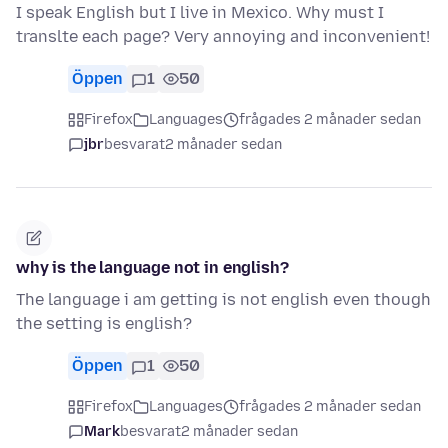
I speak English but I live in Mexico. Why must I
translte each page? Very annoying and inconvenient!
Öppen
1
50
Firefox
Languages
frågades 2 månader sedan
jbr
besvarat
2 månader sedan
why is the language not in english?
The language i am getting is not english even though
the setting is english?
Öppen
1
50
Firefox
Languages
frågades 2 månader sedan
Mark
besvarat
2 månader sedan