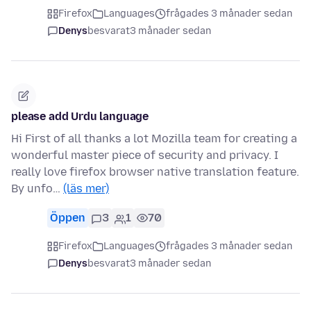
Firefox
Languages
frågades 3 månader sedan
Denys
besvarat
3 månader sedan
please add Urdu language
Hi First of all thanks a lot Mozilla team for creating a
wonderful master piece of security and privacy. I
really love firefox browser native translation feature.
By unfo…
(läs mer)
Öppen
3
1
70
Firefox
Languages
frågades 3 månader sedan
Denys
besvarat
3 månader sedan